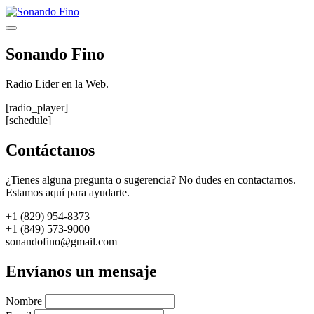
Saltar
al
Menú
contenido
Sonando Fino
Radio Lider en la Web.
[radio_player]
[schedule]
Contáctanos
¿Tienes alguna pregunta o sugerencia? No dudes en contactarnos.
Estamos aquí para ayudarte.
+1 (829) 954-8373
+1 (849) 573-9000
sonandofino@gmail.com
Envíanos un mensaje
Nombre