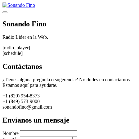
Saltar
al
Menú
contenido
Sonando Fino
Radio Lider en la Web.
[radio_player]
[schedule]
Contáctanos
¿Tienes alguna pregunta o sugerencia? No dudes en contactarnos.
Estamos aquí para ayudarte.
+1 (829) 954-8373
+1 (849) 573-9000
sonandofino@gmail.com
Envíanos un mensaje
Nombre