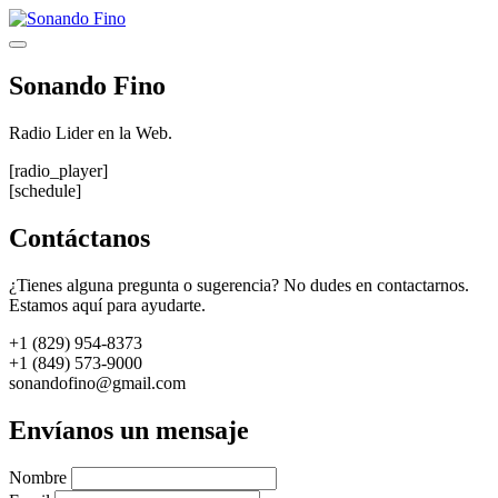
Saltar
al
Menú
contenido
Sonando Fino
Radio Lider en la Web.
[radio_player]
[schedule]
Contáctanos
¿Tienes alguna pregunta o sugerencia? No dudes en contactarnos.
Estamos aquí para ayudarte.
+1 (829) 954-8373
+1 (849) 573-9000
sonandofino@gmail.com
Envíanos un mensaje
Nombre