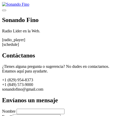
Saltar
al
Menú
contenido
Sonando Fino
Radio Lider en la Web.
[radio_player]
[schedule]
Contáctanos
¿Tienes alguna pregunta o sugerencia? No dudes en contactarnos.
Estamos aquí para ayudarte.
+1 (829) 954-8373
+1 (849) 573-9000
sonandofino@gmail.com
Envíanos un mensaje
Nombre