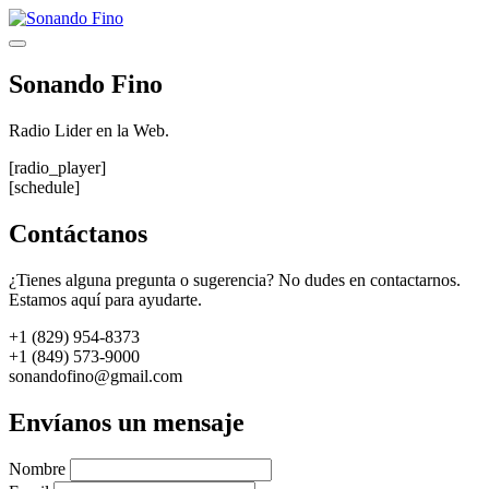
Saltar
al
Menú
contenido
Sonando Fino
Radio Lider en la Web.
[radio_player]
[schedule]
Contáctanos
¿Tienes alguna pregunta o sugerencia? No dudes en contactarnos.
Estamos aquí para ayudarte.
+1 (829) 954-8373
+1 (849) 573-9000
sonandofino@gmail.com
Envíanos un mensaje
Nombre