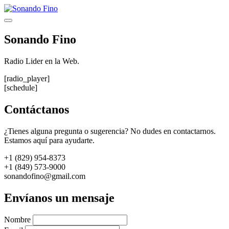
Saltar
al
Menú
contenido
Sonando Fino
Radio Lider en la Web.
[radio_player]
[schedule]
Contáctanos
¿Tienes alguna pregunta o sugerencia? No dudes en contactarnos.
Estamos aquí para ayudarte.
+1 (829) 954-8373
+1 (849) 573-9000
sonandofino@gmail.com
Envíanos un mensaje
Nombre