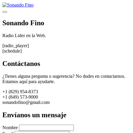
Saltar
al
Menú
contenido
Sonando Fino
Radio Lider en la Web.
[radio_player]
[schedule]
Contáctanos
¿Tienes alguna pregunta o sugerencia? No dudes en contactarnos.
Estamos aquí para ayudarte.
+1 (829) 954-8373
+1 (849) 573-9000
sonandofino@gmail.com
Envíanos un mensaje
Nombre