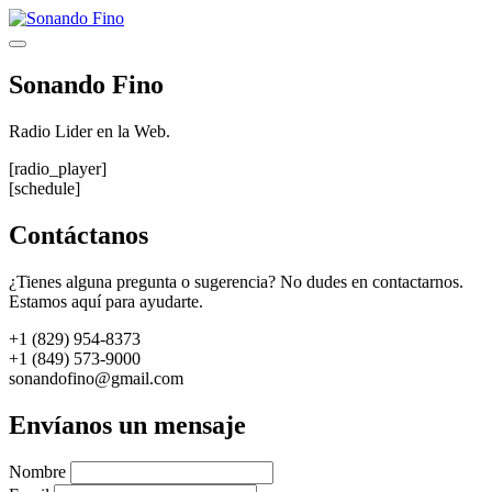
Saltar
al
Menú
contenido
Sonando Fino
Radio Lider en la Web.
[radio_player]
[schedule]
Contáctanos
¿Tienes alguna pregunta o sugerencia? No dudes en contactarnos.
Estamos aquí para ayudarte.
+1 (829) 954-8373
+1 (849) 573-9000
sonandofino@gmail.com
Envíanos un mensaje
Nombre