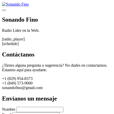
Saltar
al
Menú
contenido
Sonando Fino
Radio Lider en la Web.
[radio_player]
[schedule]
Contáctanos
¿Tienes alguna pregunta o sugerencia? No dudes en contactarnos.
Estamos aquí para ayudarte.
+1 (829) 954-8373
+1 (849) 573-9000
sonandofino@gmail.com
Envíanos un mensaje
Nombre