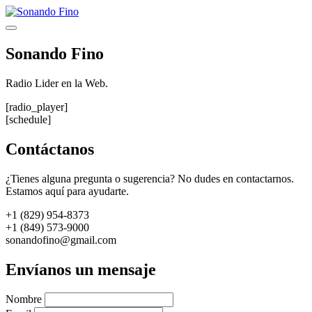
Saltar
al
Menú
contenido
Sonando Fino
Radio Lider en la Web.
[radio_player]
[schedule]
Contáctanos
¿Tienes alguna pregunta o sugerencia? No dudes en contactarnos.
Estamos aquí para ayudarte.
+1 (829) 954-8373
+1 (849) 573-9000
sonandofino@gmail.com
Envíanos un mensaje
Nombre